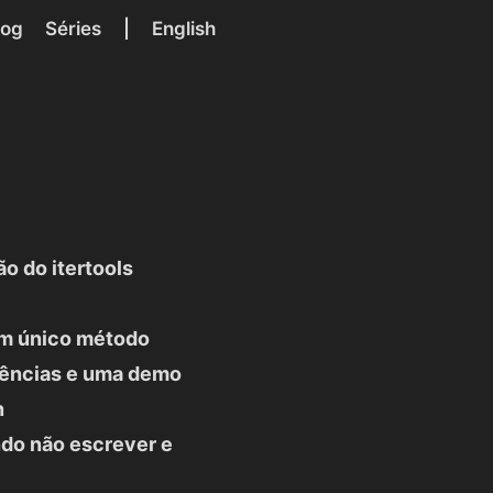
log
Séries
|
English
o do itertools
um único método
erências e uma demo
n
ando não escrever e