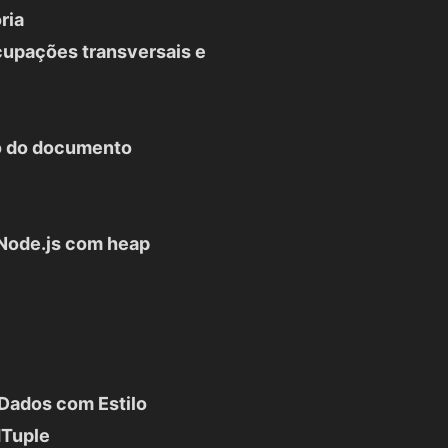
ria
ocupações transversais e
cio do documento
Node.js com heap
Dados com Estilo
dTuple