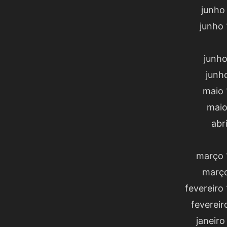
junho
junho 
junho
junh
maio 
maio
abr
março 
março
fevereiro
fevereir
janeiro